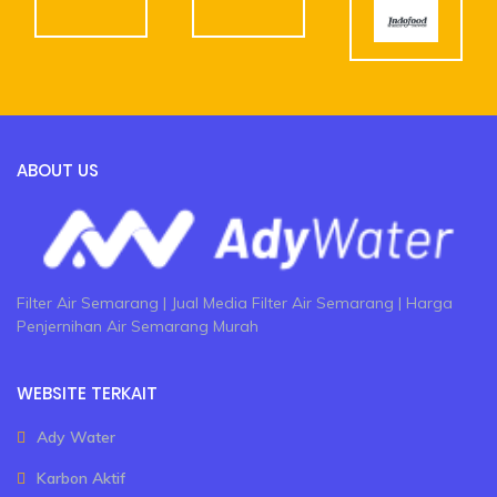
ABOUT US
Filter Air Semarang | Jual Media Filter Air Semarang | Harga
Penjernihan Air Semarang Murah
WEBSITE TERKAIT
Ady Water
Karbon Aktif