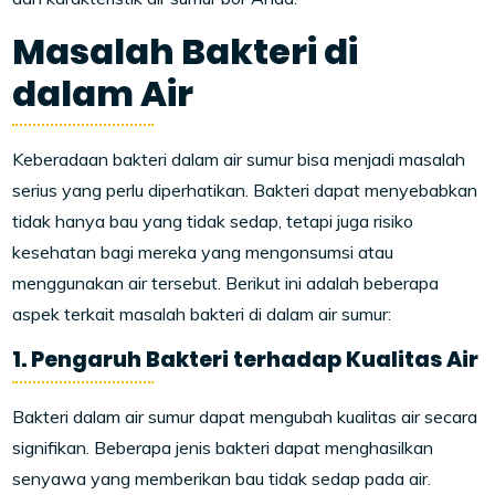
Masalah Bakteri di
dalam Air
Keberadaan bakteri dalam air sumur bisa menjadi masalah
serius yang perlu diperhatikan. Bakteri dapat menyebabkan
tidak hanya bau yang tidak sedap, tetapi juga risiko
kesehatan bagi mereka yang mengonsumsi atau
menggunakan air tersebut. Berikut ini adalah beberapa
aspek terkait masalah bakteri di dalam air sumur:
1. Pengaruh Bakteri terhadap Kualitas Air
Bakteri dalam air sumur dapat mengubah kualitas air secara
signifikan. Beberapa jenis bakteri dapat menghasilkan
senyawa yang memberikan bau tidak sedap pada air.