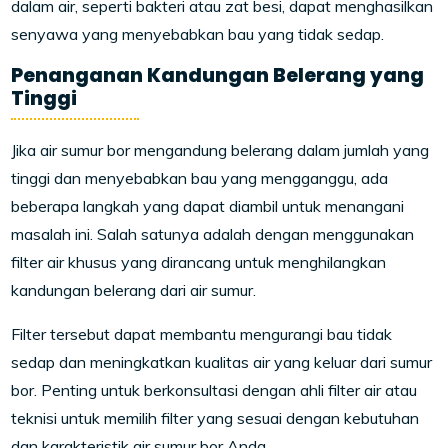
dalam air, seperti bakteri atau zat besi, dapat menghasilkan
senyawa yang menyebabkan bau yang tidak sedap.
Penanganan Kandungan Belerang yang
Tinggi
Jika air sumur bor mengandung belerang dalam jumlah yang
tinggi dan menyebabkan bau yang mengganggu, ada
beberapa langkah yang dapat diambil untuk menangani
masalah ini. Salah satunya adalah dengan menggunakan
filter air khusus yang dirancang untuk menghilangkan
kandungan belerang dari air sumur.
Filter tersebut dapat membantu mengurangi bau tidak
sedap dan meningkatkan kualitas air yang keluar dari sumur
bor. Penting untuk berkonsultasi dengan ahli filter air atau
teknisi untuk memilih filter yang sesuai dengan kebutuhan
dan karakteristik air sumur bor Anda.