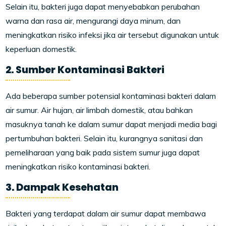
Selain itu, bakteri juga dapat menyebabkan perubahan
warna dan rasa air, mengurangi daya minum, dan
meningkatkan risiko infeksi jika air tersebut digunakan untuk
keperluan domestik.
2. Sumber Kontaminasi Bakteri
Ada beberapa sumber potensial kontaminasi bakteri dalam
air sumur. Air hujan, air limbah domestik, atau bahkan
masuknya tanah ke dalam sumur dapat menjadi media bagi
pertumbuhan bakteri. Selain itu, kurangnya sanitasi dan
pemeliharaan yang baik pada sistem sumur juga dapat
meningkatkan risiko kontaminasi bakteri.
3. Dampak Kesehatan
Bakteri yang terdapat dalam air sumur dapat membawa