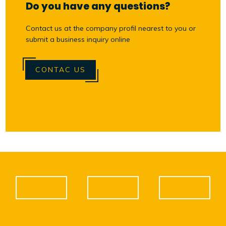
Do you have any questions?
Contact us at the company profil nearest to you or
submit a business inquiry online
CONTAC US