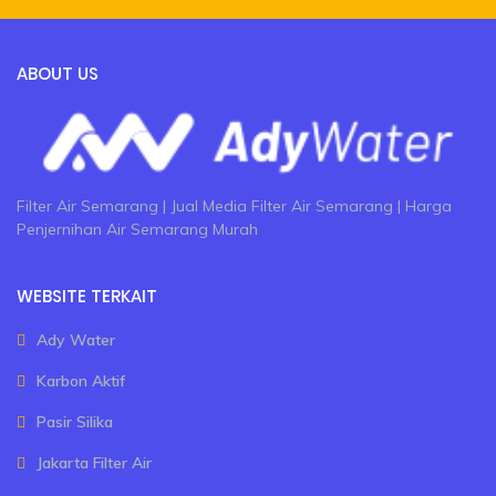
ABOUT US
Filter Air Semarang | Jual Media Filter Air Semarang | Harga
Penjernihan Air Semarang Murah
WEBSITE TERKAIT
Ady Water
Karbon Aktif
Pasir Silika
Jakarta Filter Air