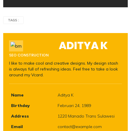
TAGS :
ADITYA K
SEO CONSTRUCTION
I like to make cool and creative designs. My design stash
is always full of refreshing ideas. Feel free to take a look
around my Vcard.
Name
Aditya K
Birthday
Februari 24, 1989
Address
1220 Manado Trans Sulawesi
Email
contact@example.com