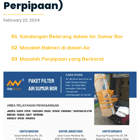
Perpipaan)
February 22, 2024
Kandungan Belerang dalam Air Sumur Bor
Masalah Bakteri di dalam Air
Masalah Perpipaan yang Berkarat