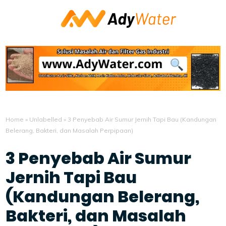
Home
»
Unlabelled
»
3 Penyebab Air Sumur Jernih Tapi Bau (Kandungan
Belerang, Bakteri, dan Masalah Perpipaan)
3 Penyebab Air Sumur
Jernih Tapi Bau
(Kandungan Belerang,
Bakteri, dan Masalah